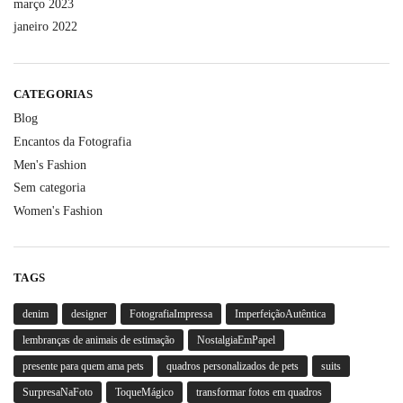
março 2023
janeiro 2022
CATEGORIAS
Blog
Encantos da Fotografia
Men's Fashion
Sem categoria
Women's Fashion
TAGS
denim
designer
FotografiaImpressa
ImperfeiçãoAutêntica
lembranças de animais de estimação
NostalgiaEmPapel
presente para quem ama pets
quadros personalizados de pets
suits
SurpresaNaFoto
ToqueMágico
transformar fotos em quadros