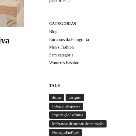
janeiro 2022
CATEGORIAS
Blog
iva
Encantos da Fotografia
Men's Fashion
Sem categoria
Women's Fashion
TAGS
denim
designer
FotografiaImpressa
ImperfeiçãoAutêntica
lembranças de animais de estimação
NostalgiaEmPapel