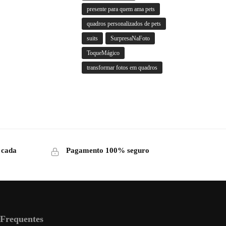
presente para quem ama pets
quadros personalizados de pets
suits
SurpresaNaFoto
ToqueMágico
transformar fotos em quadros
 cada
Pagamento 100% seguro
 Frequentes