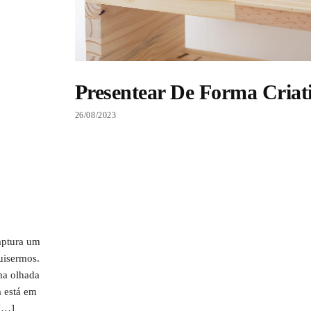
Presentear De Forma Criat
26/08/2023
aptura um
uisermos.
ma olhada
a está em
 […]