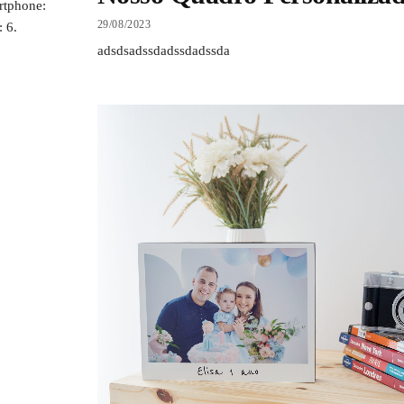
rtphone:
29/08/2023
 6.
adsdsadssdadssdadssda