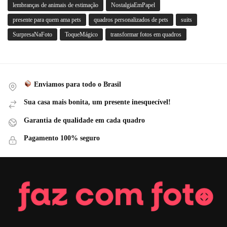
lembranças de animais de estimação
NostalgiaEmPapel
presente para quem ama pets
quadros personalizados de pets
suits
SurpresaNaFoto
ToqueMágico
transformar fotos em quadros
Enviamos para todo o Brasil
Sua casa mais bonita, um presente inesquecível!
Garantia de qualidade em cada quadro
Pagamento 100% seguro