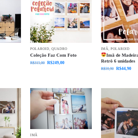
POLAROID
,
QUADRO
IMÃ
,
POLAROID
Coleção Faz Com Foto
Imã de Madeira
Retrô 6 unidades
R$
249,00
R$
315,00
R$
44,90
R$
59,90
IMÃ