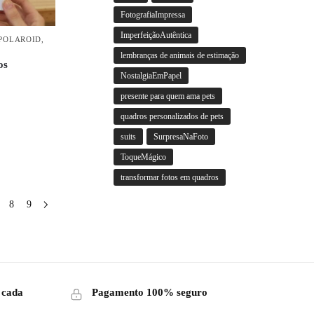
FotografiaImpressa
ImperfeiçãoAutêntica
POLAROID
,
lembranças de animais de estimação
os
NostalgiaEmPapel
presente para quem ama pets
quadros personalizados de pets
suits
SurpresaNaFoto
ToqueMágico
transformar fotos em quadros
8
9
 cada
Pagamento 100% seguro