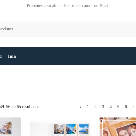
Presentes com alma ∙ Feitos com amor no Brasil
d
Imã
49–56 de 65 resultados
1
2
3
4
5
6
7