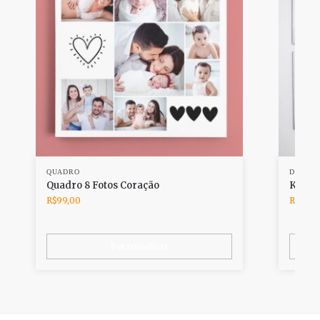
QUADRO
DESTAQ
Quadro 8 Fotos Coração
Kit 4 
R$
99,00
R$
139,
Perzonalizar