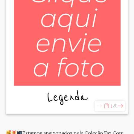
1
9
Estamos apaixonados pela Coleção Faz Com