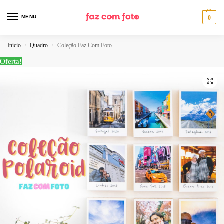
MENU
0
Início
Quadro
Coleção Faz Com Foto
/
/
Oferta!