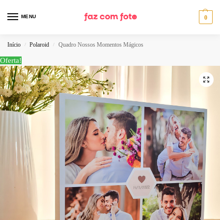
MENU
0
Início
Polaroid
Quadro Nossos Momentos Mágicos
/
/
Oferta!