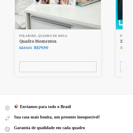
POLAROID
,
QUADRO DE MESA
POLARO
Quadro Momentos
Duo Sp
R$
79,90
R$
59,0
R$
89,90
Perzonalizar
Enviamos para todo o Brasil
Sua casa mais bonita, um presente inesquecível!
Garantia de qualidade em cada quadro