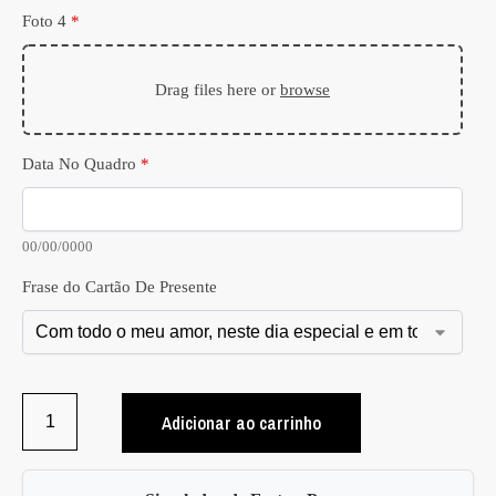
Foto 4
*
Drag files here or
browse
Data No Quadro
*
00/00/0000
Frase do Cartão De Presente
Adicionar ao carrinho