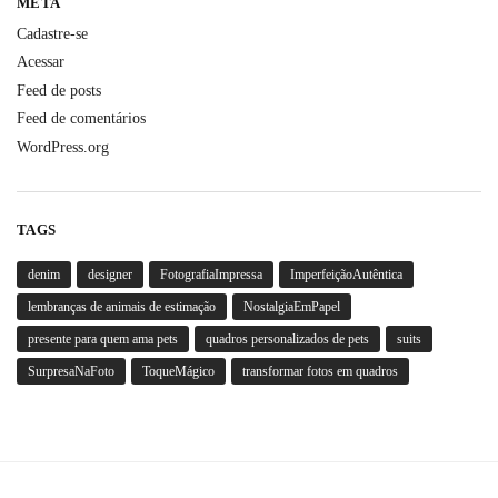
META
Cadastre-se
Acessar
Feed de posts
Feed de comentários
WordPress.org
TAGS
denim
designer
FotografiaImpressa
ImperfeiçãoAutêntica
lembranças de animais de estimação
NostalgiaEmPapel
presente para quem ama pets
quadros personalizados de pets
suits
SurpresaNaFoto
ToqueMágico
transformar fotos em quadros