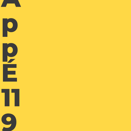
P
P
É
11
9