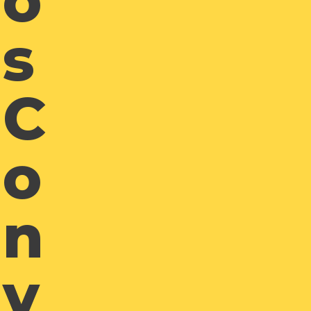
O
S
C
O
N
V