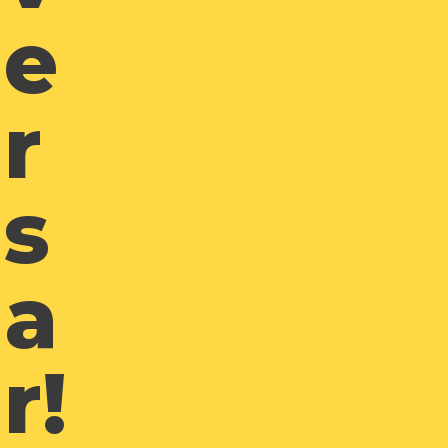
E
R
S
A
R!