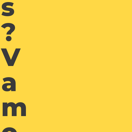
S
?
V
A
M